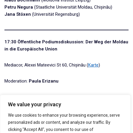
Klaus Bochmann
(Moldova Institut Leipzig)
Petru Negura
(Staatliche Universität Moldau, Chișinău)
Jana Stöxen
(Universität Regensburg)
17:30 Öffentliche Podiumsdiskussion: Der Weg der Moldau
in die Europäische Union
Mediacor, Alexei Mateevici St 60, Chișinău (
Karte
)
Moderation:
Paula Erizanu
Michael Martens
(Frankfurter Allgemeine Zeitung)
We value your privacy
Siegfried Mureșan
, MEP (Europäische Volkspartei)
Alina Radu
(Ziarul de Gardă)
We use cookies to enhance your browsing experience, serve
Ana Revenco
(Center for Strategic Communication and
personalized ads or content, and analyze our traffic. By
Combating Disinformation, Chișinău)
clicking "Accept All", you consent to our use of
Anatol Țăranu
(Politikanalyst, ehemaliger Botschafter der