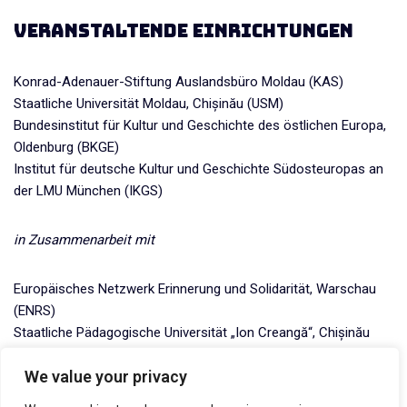
Veranstaltende Einrichtungen
Konrad-Adenauer-Stiftung Auslandsbüro Moldau (KAS)
Staatliche Universität Moldau, Chișinău (USM)
Bundesinstitut für Kultur und Geschichte des östlichen Europa,
Oldenburg (BKGE)
Institut für deutsche Kultur und Geschichte Südosteuropas an
der LMU München (IKGS)
in Zusammenarbeit mit
Europäisches Netzwerk Erinnerung und Solidarität, Warschau
(ENRS)
Staatliche Pädagogische Universität „Ion Creangă“, Chișinău
(UPS)
We value your privacy
Kulturreferentin für Siebenbürgen, den Karpatenraum,
Bessarabien und die Dobrudscha am Siebenbürgischen