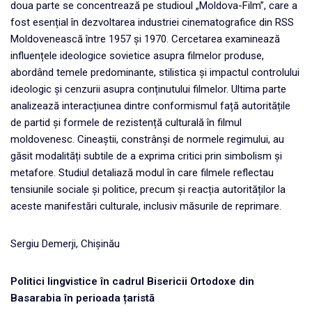
doua parte se concentrează pe studioul „Moldova-Film”, care a
fost esențial în dezvoltarea industriei cinematografice din RSS
Moldovenească între 1957 și 1970. Cercetarea examinează
influențele ideologice sovietice asupra filmelor produse,
abordând temele predominante, stilistica și impactul controlului
ideologic și cenzurii asupra conținutului filmelor. Ultima parte
analizează interacțiunea dintre conformismul față autoritățile
de partid și formele de rezistență culturală în filmul
moldovenesc. Cineaștii, constrânși de normele regimului, au
găsit modalități subtile de a exprima critici prin simbolism și
metafore. Studiul detaliază modul în care filmele reflectau
tensiunile sociale și politice, precum și reacția autorităților la
aceste manifestări culturale, inclusiv măsurile de reprimare.
Sergiu Demerji, Chișinău
Politici lingvistice în cadrul Bisericii Ortodoxe din
Basarabia în perioada țaristă