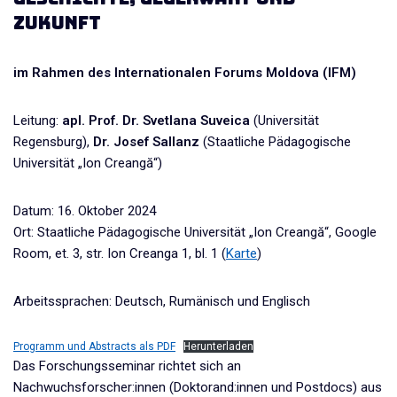
Zukunft
im Rahmen des Internationalen Forums Moldova (IFM)
Leitung:
apl. Prof. Dr. Svetlana Suveica
(Universität
Regensburg),
Dr. Josef Sallanz
(Staatliche Pädagogische
Universität „Ion Creangă“)
Datum: 16. Oktober 2024
Ort: Staatliche Pädagogische Universität „Ion Creangă“, Google
Room, et. 3, str. Ion Creanga 1, bl. 1 (
Karte
)
Arbeitssprachen: Deutsch, Rumänisch und Englisch
Programm und Abstracts als PDF
Herunterladen
Das Forschungsseminar richtet sich an
Nachwuchsforscher:innen (Doktorand:innen und Postdocs) aus