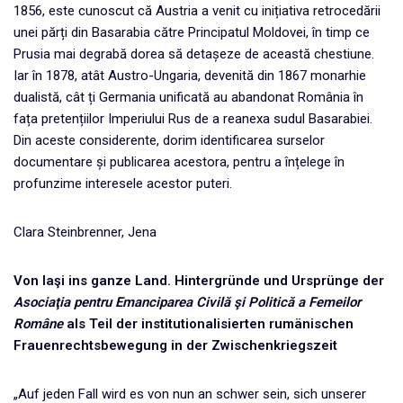
1856, este cunoscut că Austria a venit cu inițiativa retrocedării
unei părți din Basarabia către Principatul Moldovei, în timp ce
Prusia mai degrabă dorea să detașeze de această chestiune.
Iar în 1878, atât Austro-Ungaria, devenită din 1867 monarhie
dualistă, cât ți Germania unificată au abandonat România în
fața pretențiilor Imperiului Rus de a reanexa sudul Basarabiei.
Din aceste considerente, dorim identificarea surselor
documentare și publicarea acestora, pentru a înțelege în
profunzime interesele acestor puteri.
Clara Steinbrenner, Jena
Von Iaşi ins ganze Land. Hintergründe und Ursprünge der
Asociaţia pentru Emanciparea Civilă şi Politică a Femeilor
Române
als Teil der institutionalisierten rumänischen
Frauenrechtsbewegung in der Zwischenkriegszeit
„Auf jeden Fall wird es von nun an schwer sein, sich unserer