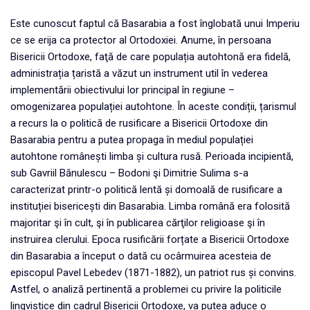
Este cunoscut faptul că Basarabia a fost înglobată unui Imperiu
ce se erija ca protector al Ortodoxiei. Anume, în persoana
Bisericii Ortodoxe, faţă de care populația autohtonă era fidelă,
administrația țaristă a văzut un instrument util în vederea
implementării obiectivului lor principal în regiune –
omogenizarea populației autohtone. În aceste condiții, țarismul
a recurs la o politică de rusificare a Bisericii Ortodoxe din
Basarabia pentru a putea propaga în mediul populației
autohtone românești limba și cultura rusă. Perioada incipientă,
sub Gavriil Bănulescu – Bodoni şi Dimitrie Sulima s-a
caracterizat printr-o politică lentă și domoală de rusificare a
instituției bisericești din Basarabia. Limba română era folosită
majoritar şi în cult, şi în publicarea cărţilor religioase şi în
instruirea clerului. Epoca rusificării forțate a Bisericii Ortodoxe
din Basarabia a început o dată cu ocârmuirea acesteia de
episcopul Pavel Lebedev (1871-1882), un patriot rus și convins.
Astfel, o analiză pertinentă a problemei cu privire la politicile
lingvistice din cadrul Bisericii Ortodoxe, va putea aduce o