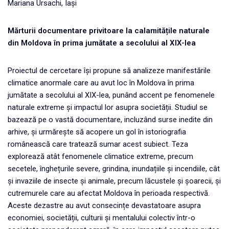
Mariana Ursachi, Iași
Mărturii documentare privitoare la calamitățile naturale
din Moldova în prima jumătate a secolului al XIX-lea
Proiectul de cercetare își propune să analizeze manifestările
climatice anormale care au avut loc în Moldova în prima
jumătate a secolului al XIX-lea, punând accent pe fenomenele
naturale extreme și impactul lor asupra societății. Studiul se
bazează pe o vastă documentare, incluzând surse inedite din
arhive, și urmărește să acopere un gol în istoriografia
românească care tratează sumar acest subiect. Teza
explorează atât fenomenele climatice extreme, precum
secetele, înghețurile severe, grindina, inundațiile și incendiile, cât
și invaziile de insecte și animale, precum lăcustele și șoarecii, și
cutremurele care au afectat Moldova în perioada respectivă.
Aceste dezastre au avut consecințe devastatoare asupra
economiei, societății, culturii și mentalului colectiv într-o