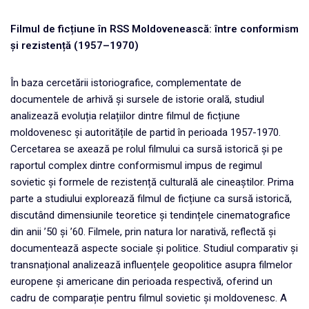
Filmul de ficțiune în RSS Moldovenească: între conformism
și rezistență (1957–1970)
În baza cercetării istoriografice, complementate de
documentele de arhivă și sursele de istorie orală, studiul
analizează evoluția relațiilor dintre filmul de ficțiune
moldovenesc și autoritățile de partid în perioada 1957-1970.
Cercetarea se axează pe rolul filmului ca sursă istorică și pe
raportul complex dintre conformismul impus de regimul
sovietic și formele de rezistență culturală ale cineaștilor. Prima
parte a studiului explorează filmul de ficțiune ca sursă istorică,
discutând dimensiunile teoretice și tendințele cinematografice
din anii ’50 și ’60. Filmele, prin natura lor narativă, reflectă și
documentează aspecte sociale și politice. Studiul comparativ și
transnațional analizează influențele geopolitice asupra filmelor
europene și americane din perioada respectivă, oferind un
cadru de comparație pentru filmul sovietic și moldovenesc. A