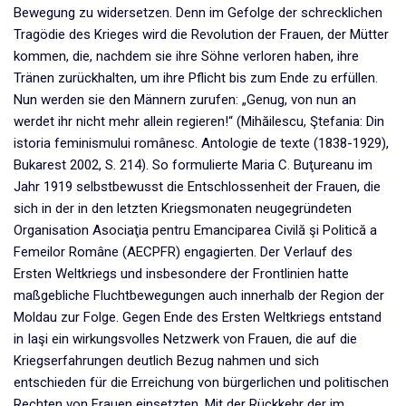
Bewegung zu widersetzen. Denn im Gefolge der schrecklichen
Tragödie des Krieges wird die Revolution der Frauen, der Mütter
kommen, die, nachdem sie ihre Söhne verloren haben, ihre
Tränen zurückhalten, um ihre Pflicht bis zum Ende zu erfüllen.
Nun werden sie den Männern zurufen: „Genug, von nun an
werdet ihr nicht mehr allein regieren!“ (Mihăilescu, Ştefania: Din
istoria feminismului românesc. Antologie de texte (1838-1929),
Bukarest 2002, S. 214). So formulierte Maria C. Buţureanu im
Jahr 1919 selbstbewusst die Entschlossenheit der Frauen, die
sich in der in den letzten Kriegsmonaten neugegründeten
Organisation Asociaţia pentru Emanciparea Civilă şi Politică a
Femeilor Române (AECPFR) engagierten. Der Verlauf des
Ersten Weltkriegs und insbesondere der Frontlinien hatte
maßgebliche Fluchtbewegungen auch innerhalb der Region der
Moldau zur Folge. Gegen Ende des Ersten Weltkriegs entstand
in Iaşi ein wirkungsvolles Netzwerk von Frauen, die auf die
Kriegserfahrungen deutlich Bezug nahmen und sich
entschieden für die Erreichung von bürgerlichen und politischen
Rechten von Frauen einsetzten. Mit der Rückkehr der im