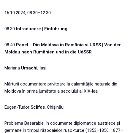
16.10.2024, 08.30–12.30
08:30
Introducere |
Einführung
08:40
Panel I: Din Moldova în România și URSS | Von der
Moldau nach Rumänien und in die UdSSR
Mariana
Ursachi
, Iași:
Mărturii documentare privitoare la calamitățile naturale din
Moldova în prima jumătate a secolului al XIX-lea
Eugen-Tudor
Sclifos
, Chișinău:
Problema Basarabiei în documente diplomatice austriece și
germane în timpul războaielor ruso-turce (1853–1856; 1877–