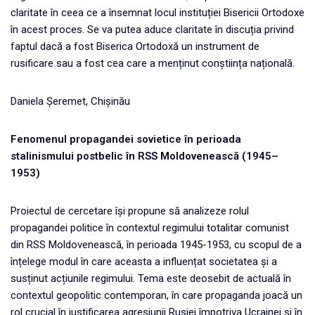
claritate în ceea ce a însemnat locul instituției Bisericii Ortodoxe
în acest proces. Se va putea aduce claritate în discuția privind
faptul dacă a fost Biserica Ortodoxă un instrument de
rusificare sau a fost cea care a menținut conștiința națională.
Daniela Șeremet, Chișinău
Fenomenul propagandei sovietice în perioada
stalinismului postbelic în RSS Moldovenească (1945–
1953)
Proiectul de cercetare își propune să analizeze rolul
propagandei politice în contextul regimului totalitar comunist
din RSS Moldovenească, în perioada 1945-1953, cu scopul de a
înțelege modul în care aceasta a influențat societatea și a
susținut acțiunile regimului. Tema este deosebit de actuală în
contextul geopolitic contemporan, în care propaganda joacă un
rol crucial în justificarea agresiunii Rusiei împotriva Ucrainei și în