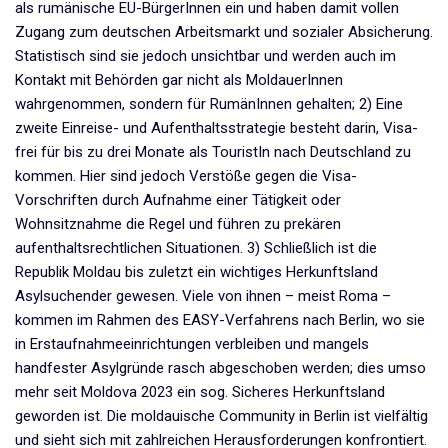
als rumänische EU-BürgerInnen ein und haben damit vollen
Zugang zum deutschen Arbeitsmarkt und sozialer Absicherung.
Statistisch sind sie jedoch unsichtbar und werden auch im
Kontakt mit Behörden gar nicht als MoldauerInnen
wahrgenommen, sondern für RumänInnen gehalten; 2) Eine
zweite Einreise- und Aufenthaltsstrategie besteht darin, Visa-
frei für bis zu drei Monate als TouristIn nach Deutschland zu
kommen. Hier sind jedoch Verstöße gegen die Visa-
Vorschriften durch Aufnahme einer Tätigkeit oder
Wohnsitznahme die Regel und führen zu prekären
aufenthaltsrechtlichen Situationen. 3) Schließlich ist die
Republik Moldau bis zuletzt ein wichtiges Herkunftsland
Asylsuchender gewesen. Viele von ihnen – meist Roma –
kommen im Rahmen des EASY-Verfahrens nach Berlin, wo sie
in Erstaufnahmeeinrichtungen verbleiben und mangels
handfester Asylgründe rasch abgeschoben werden; dies umso
mehr seit Moldova 2023 ein sog. Sicheres Herkunftsland
geworden ist. Die moldauische Community in Berlin ist vielfältig
und sieht sich mit zahlreichen Herausforderungen konfrontiert.