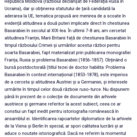
Republica Moldova (războiul declanșat de Federația Rusă în
Ucraina), dar și obținerea statutului de țară candidată la
aderarea la UE, tematica propusă are menirea de a scoate în
evidență atitudinea a două puteri implicate direct în chestiunea
Basarabiei în secolul al XIX-lea. În ultimii 7-8 ani, am cercetat
atitudinea Franței, Marii Britanii față de chestiunea Basarabiei în
timpul războiului Crimeii și urmărilor acestui război pentru
soarta Basarabiei, fapt materializat prin publicarea monografiei
Franța, Rusia și problema Basarabiei (1856-1857). Obținând o
bursă postdoctorală (titlul tezei de doctor habilita: Problema
Basarabiei în context internațional (1853-1878), este imperios
de a cerceta și atitudinea Austriei și a Germaniei, și interesele
urmărite în timpul celor două războie ruso-turce. Nu dispunem
până în prezent de o colecție de documente din arhivele
austriece și germane referitor la acest subiect, ceea ce ar
constiui un fapt inedit pentru istoriografia românească în
ansamblul ei. Identificarea rapoartelor diplomatice de la arhivele
de la Viena și Berlin în special, ar spori calitatea lucrării și ar
aduce o noutate istoriografică. Dacă ne referim la momentul