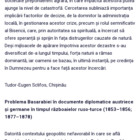
societate preponderent agrară, în care impactul acestora putea
ajunge la nivel de catastrofă. Cercetarea subliniază importanța
implicării factorilor de decizie, de la domnitor la administrația
locală, în gestionarea acestor crize, precum și rolul semnificativ
al Bisericii, care, prin autoritatea sa spirituală, a încercat să
ofere speranță și sprijin în fața distrugerilor cauzate de natură.
Deși mijloacele de apărare împotriva acestor dezastre s-au
diversificat de-a lungul timpului, forța naturii a rămas
dominantă, iar oamenii se bazau, în ultimă instanță, pe credința
în Dumnezeu pentru a face față acestor încercări.
Tudor-Eugen Sclifos, Chișinău
Problema Basarabiei în documente diplomatice austriece
și germane în timpul războaielor ruso-turce (1853–1856;
1877–1878)
Datorită contextului geopolitic nefavorabil în care se află