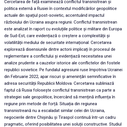
Cercetarea de față examinează conflictul transnistrean și
politica externă a Rusiei în contextul modificărilor geopolitice
actuale din spațiul post-sovietic, accentuând impactul
războiului din Ucraina asupra regiunii. Conflictul transnistrean
este analizat în raport cu evoluțiile politice și militare din Europa
de Sud-Est, care evidențiază o creștere a complexității și
volatilității mediului de securitate internațional. Cercetarea
explorează disensiunile dintre actorii implicați în procesul de
reglementare a conflictului și evidențiază necesitatea unei
analize prudente a cauzelor istorice ale conflictelor din fostele
republici sovietice. Pe fundalul agresiunii ruse împotriva Ucrainei
din Februarie 2022, apar riscuri și amenințări semnificative în
adresa securității Republicii Moldova. Cercetarea subliniază
faptul că Rusia folosește conflictul transnistrean ca parte a
strategiei sale geopolitice, încercând să mențină influența în
regiune prin metode de forță. Situația din regiunea
transnistreană nu a escaladat similar celei din Ucraina,
negocierile dintre Chișinău și Tiraspol continuă într-un cadru
pragmatic, oferind posibilitatea unei soluții constructive. Studiul