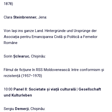
1878)
Clara
Steinbrenner
, Jena:
Von Iași ins ganze Land. Hintergründe und Ursprünge der
Asociația pentru Emanciparea Civilă și Politică a Femeilor
Române
Sorin
Șclearuc
, Chișinău:
Filmul de ficțiune în RSS Moldovenească: între conformism și
rezistență (1957–1970)
10:00
Panel II: Societate și viață culturală | Gesellschaft
und Kulturleben
Sergiu
Demerji
, Chișinău: